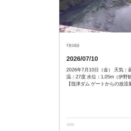
7月10日
2026/07/10
2026年7月10日（金） 天気：
温：27度 水位：1.05m（伊
【筏津ダム ゲートからの放流量
ン 問い合わせ：筏津ダ
電話 0889-26-1173 筏津
テレフォンサービス（無料）0120
3679 【大渡ダム放流量】 49.8
い合わせ：大渡ダム管理所 電話 
32-2120 川の防災情報はこち