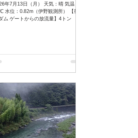
026年7月13日（月） 天気：晴 気温：
2℃ 水位：0.82m（伊野観測所） 【筏
ダム ゲートからの放流量】4トン
い合わせ：筏津ダム事務所 電話
889-26-1173 筏津ダム放流状況テレフ
ンサービス（無料）0120-26-3679
大渡ダム放流量】 31.98㎥/s 問い合
せ：大渡ダム管理所 電話 0889-32-
120 川の防災情報はこちら
tp://www.river.go.jp 大野内橋（支流
八川川 いの町）Googleマップ 平水
り少し高いです。 池川友釣り専用区
支流 土居川 仁淀川町） Google
ップ