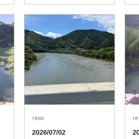
大野内橋（支流
http://www.river.go.jp 大野内橋（支流
大
 池川
上八川川 いの町）Googleマップ 池川
の
 仁淀川
友釣り専用区（支流 土居川 仁淀川
ht
下橋（本
町） Googleマップ 朝から数名竿出し
上
 7月９日の
てます。 黒瀬（本流 越知町）Google
友
梼ノ瀬に
マップ そろそろ本流やれそうです。ギ
町
リギリ高めいっぱい慣れてないと危ない
者
です。 柳瀬（本流 右岸日高村、左岸
いの町）Googleマップ
7月2日
7月
2026/07/02
2