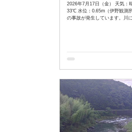
2026年7月17日（金） 天気：
33℃ 水位：0.65m（伊野観測
の事故が発生しています。川
十分気を付けてください。 大
（支流 上八川川 いの町）Goo
ップ 池川友釣り専用区（支流 土居
川 仁淀川町） Googleマッ