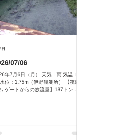
6日
026/07/06
026年7月6日（月） 天気：雨 気温：28
 水位：1.75m（伊野観測所） 【筏津
ム ゲートからの放流量】187トン
想最大放流量 毎秒 400トン
い合わせ：筏津ダム事務所 電話
889-26-1173 筏津ダム放流状況テレフ
ンサービス（無料）0120-26-3679
大渡ダム放流量】 178.41㎥/s 予想最
放流量 毎秒 500トン 問い合わせ：