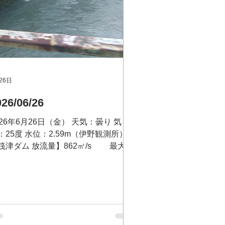
26日
026/06/26
026年6月26日（金） 天気：曇り 気
：25度 水位：2.59m（伊野観測所）
筏津ダム 放流量】862㎥/s 最大放
量 毎秒1500トン 問い合わせ：筏津
ム事務所 電話 0889-26-1173 筏津
ム放流状況テレフォンサービス（無
）0120-26-3679 大渡ダム 最大放流
 毎秒 1000m3/s 問い合わせ：大渡ダ
管理所 電話 0889-32-2120 ※強い雨