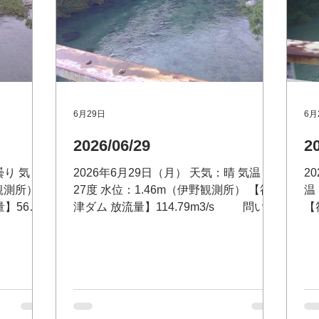
6月29日
6月
2026/06/29
2
曇り 気
2026年6月29日（月） 天気：晴 気温：
2
野観測所）
27度 水位：1.46m（伊野観測所） 【筏
温
】56ト
津ダム 放流量】114.79m3/s 問い合
【
ム事務所
わせ：筏津ダム事務所 電話 0889-26-
流
ダム放流状況
1173 筏津ダム放流状況テレフォンサー
ダ
-26-
ビス（無料）0120-26-3679 【大渡ダム
ダ
1㎥/s 問
放流量】 85.18㎥/s 問い合わせ：大渡
料
0889-
ダム管理所 電話 0889-32-2120 川の防
量
ら
災情報はこちら http://www.river.go.jp 大
ム