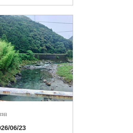
予想され、急激な出水の恐れもありま
ので十分注意してください。 川の防
報はこちら http://www.river.go.jp 大
内橋（支流 上八川川 いの町）
leマップ 池川友釣り専用区（支
 土居川 仁淀川町） Googleマッ
 長者川（支流 長者川 仁淀川町）
oogleマップ 中仁淀橋（本流 越知
）Googleマップ
23日
026/06/23