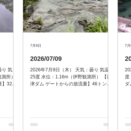
7月9日
7月
2026/07/09
2
曇り 気
2026年7月9日（木） 天気：曇り 気温：
2
野観測所）
25度 水位：1.16m（伊野観測所） 【筏
度
】32ト
津ダム ゲートからの放流量】46トン
ダ
ム事務所
問い合わせ：筏津ダム事務所 電
予
ダム放流状況
話 0889-26-1173 筏津ダム放流状況テ
問
-26-
レフォンサービス（無料）0120-26-
0
1㎥/s 問
3679 【大渡ダム放流量】 61.07㎥/s 問
ォ
0889-
い合わせ：大渡ダム管理所 電話 0889-
【
ら
32-2120 川の防災情報はこちら
大