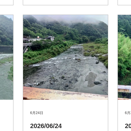
キャンプ場
野内橋（支流 上八川川 いの町）
も
プ 今日か
Googleマップ 池川友釣り専用区（支
す
いです。
流 土居川 仁淀川町） Googleマッ
災情
良くなると
プ
野
上八川
Goog
流
川町）
プ
G
町
6月24日
6月
2026/06/24
2