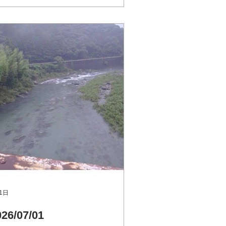
渡ダム管理所 電話 0889-32-2120 川
防災情報はこちら
tp://www.river.go.jp 大野内橋（支流
八川川 いの町）Googleマップ 池川
釣り専用区（支流 土居川 仁淀川
） Googleマップ 長者川（支流 長
川 仁淀川町）Googleマップ
1日
026/07/01