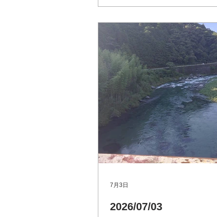
http://www.river.go.jp 
上八川川 いの町）Googleマップ
友釣り専用区（支流 土居川
町） Googleマップ 片岡沈
流 越知町） Googleマップ
写真 少し水量が減りました。
一人釣り人がいました。
7月3日
2026/07/03