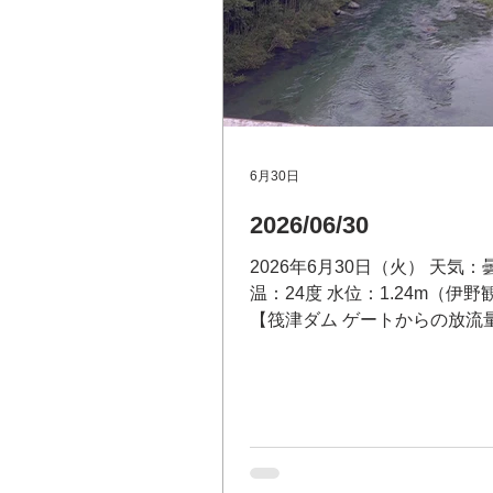
6月30日
2026/06/30
2026年6月30日（火） 天気：
温：24度 水位：1.24m（伊
【筏津ダム ゲートからの放流量
ン 問い合わせ：筏津ダ
電話 0889-26-1173 筏津
テレフォンサービス（無料）0120
3679 【大渡ダム放流量】 60.9
い合わせ：大渡ダム管理所 電話 
32-2120 川の防災情報はこち