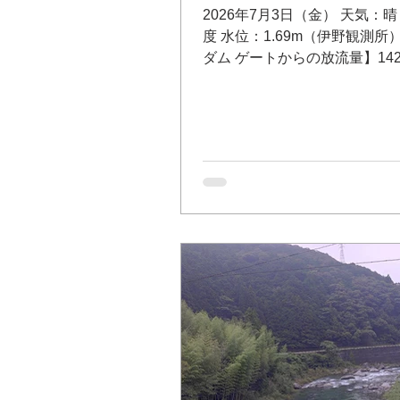
2026年7月3日（金） 天気：晴
度 水位：1.69m（伊野観測所
ダム ゲートからの放流量】14
問い合わせ：筏津ダム事務
話 0889-26-1173 筏津ダ
レフォンサービス（無料）0120-
3679 【大渡ダム放流量】 149.
問い合わせ：大渡ダム管理所
0889-32-2120 川の防災情報
http://www.river.go.jp 
上八川川 いの町）Googleマップ
友釣り専用区（支流 土居川
町） Googleマップ