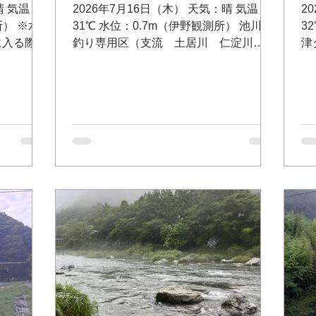
晴 気温：
2026年7月16日（木） 天気：晴 気温：
2
所） ※水
31℃ 水位：0.7m（伊野観測所） 池川友
3
に入る際は
釣り専用区（支流 土居川 仁淀川
津
野内橋
町） Googleマップ
問
gleマ
0
ォ
プ
【
わ
2
ht
上
よ
（
マ