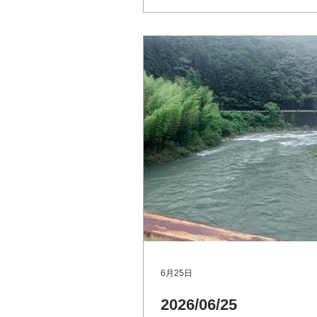
http://www.river.go.jp 本村
（本流 越知町）Googleマッ
ら本流一部やれます。まだ高
雨がなければ週末頃から本流
思います。 大野内橋（支流 
川 いの町）Googleマップ 池川友釣り
専用区（支流 土居川 仁淀
Googleマップ
6月25日
2026/06/25