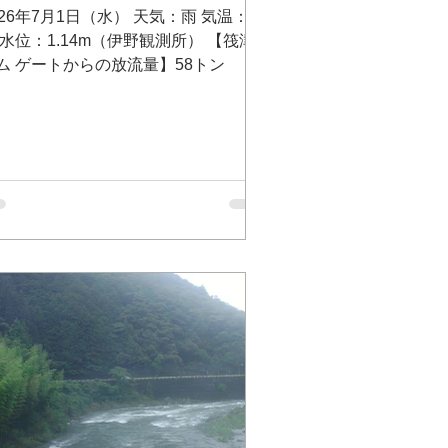
026年7月1日（水） 天気：雨 気温：22
 水位：1.14m（伊野観測所） 【筏津
ム ゲートからの放流量】58トン
想最大放流量 毎秒200トン 問い合わ
：筏津ダム事務所 電話 0889-26-
173 筏津ダム放流状況テレフォンサー
ス（無料）0120-26-3679 【大渡ダム
流量】 79.24㎥/s 予想最大放流量
秒250トン 問い合わせ：大渡ダム管理
 電話 0889-32-2120 川の防災情報は
ら http://www.river.go.jp 大野内橋
支流 上八川川 いの町）Googleマ
用区（支流 土居
 仁淀川町） Googleマップ 長者川
支流 長者川 仁淀川町）Googleマ
プ