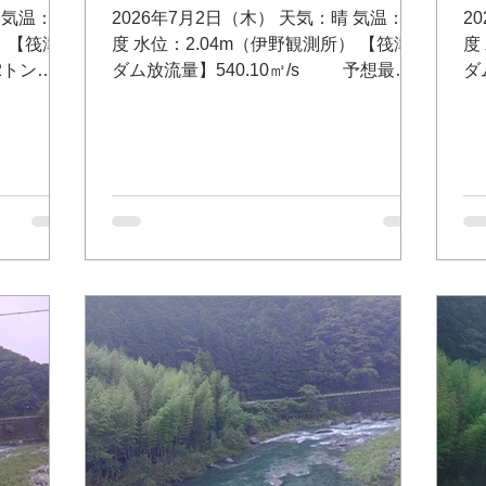
 気温：26
2026年7月2日（木） 天気：晴 気温：31
2
） 【筏津
度 水位：2.04m（伊野観測所） 【筏津
度
2トン
ダム放流量】540.10㎥/s 予想最大
ダ
所 電
放流量 毎秒700トン 問い合わせ：筏津
予
ム放流状況テ
ダム事務所 電話 0889-26-1173 筏津
せ
26-
ダム放流状況テレフォンサービス（無
1
55㎥/s
料）0120-26-3679 【大渡ダム放流
ビ
 電話
量】 432.31㎥/s 予想最大放流量 毎秒
放
はこちら
600トン 問い合わせ：大渡ダム管理所
毎
大野内橋（支流
電話 0889-32-2120 川の防災情報はこ
所
 池川
ちら http://www.river.go.jp 柳瀬（本流
こち
 仁淀川
右岸日高村、左岸いの町）Googleマッ
（
プ 高岩（支流 上八川川 いの町）
ップ 池川友釣り専
Googleマップ 新下八川橋（支流 上八
川
川川 いの町）Googleマップ
（
ッ