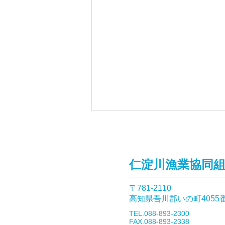
仁淀川漁業協同
〒781-2110​
高知県吾川郡いの町4055
9月27日「仁淀川の森と水を
​TEL.088-893-2300
考えるシンポジウム」開催の
FAX.088-893-2338