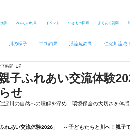
遊漁券
みんなの釣果
イベント
いきもの図鑑
よくある質問
川の様子
アユ釣果
渓流魚釣果
仁淀川流域
読了時間: 1分
親子ふれあい交流体験20
らせ
仁淀川の自然への理解を深め、環境保全の大切さを体感
子ふれあい交流体験2026」　～子どもたちと川へ！親子