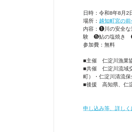
日時：令和8年8月2日
場所：
越知町宮の前
内容：❶川の安全な
験　❺鮎の塩焼き　
参加費：無料
■主催　仁淀川漁業
■共催　仁淀川流域
町）・仁淀川清流保
■後援　高知県、仁
申し込み等、詳しく