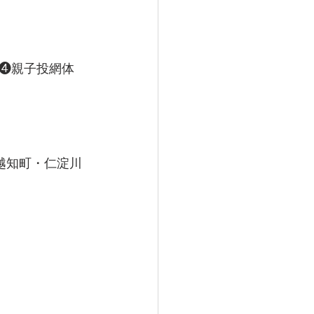
❹親子投網体
越知町・仁淀川