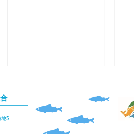
組合
番地5
「ダイワのオトリ缶」を預か
「仁
っています
験」