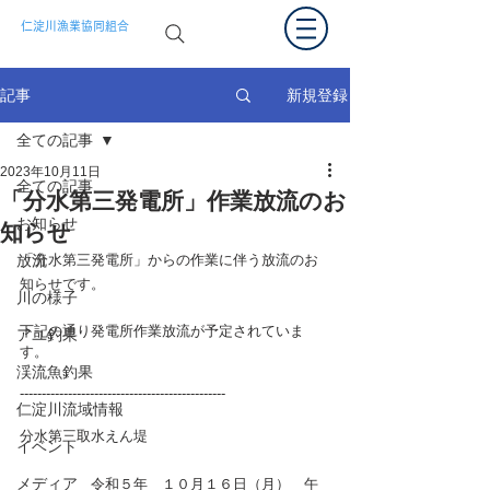
仁淀川漁業協同組合
新規登録
記事
全ての記事
2023年10月11日
全ての記事
「分水第三発電所」作業放流のお
お知らせ
知らせ
放流
「分水第三発電所」からの作業に伴う放流のお
知らせです。
川の様子
下記の通り発電所作業放流が予定されていま
アユ釣果
す。
渓流魚釣果
-----------------------------------------------
仁淀川流域情報
分水第三取水えん堤
イベント
メディア
　　　　　令和５年　１０月１６日（月）　午