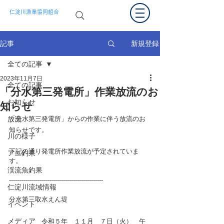
仁淀川漁業協同組合
新規登録
記事
全ての記事
2023年11月7日
全ての記事
「分水第三発電所」作業放流のお
お知らせ
知らせ
放流
「分水第三発電所」からの作業に伴う放流のお
知らせです。
川の様子
下記の通り発電所作業放流が予定されていま
アユ釣果
す。
渓流魚釣果
-----------------------------------------------
仁淀川流域情報
分水第三取水えん堤
イベント
メディア
　　　　　令和５年　１１月　７日（火）　午