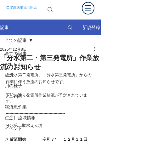
仁淀川漁業協同組合
新規登録
記事
全ての記事
2025年12月8日
全ての記事
「分水第二・第三発電所」作業放
お知らせ
流のお知らせ
放流
「分水第二発電所」「分水第三発電所」からの
作業に伴う放流のお知らせです。
川の様子
下記の通り発電所作業放流が予定されていま
アユ釣果
す。
渓流魚釣果
-----------------------------------------------
仁淀川流域情報
分水第二取水えん堤
イベント
メディア
　放流開始　　　　令和７年　１２月１１日