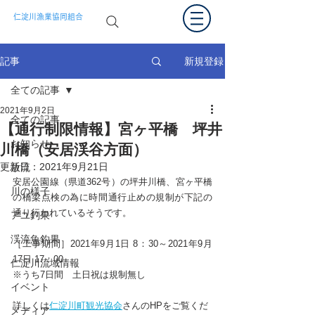
仁淀川漁業協同組合
新規登録
記事
全ての記事
2021年9月2日
全ての記事
【通行制限情報】宮ヶ平橋 坪井
お知らせ
川橋（安居渓谷方面）
更新日：
2021年9月21日
放流
安居公園線（県道362号）の坪井川橋、宮ヶ平橋
川の様子
の橋梁点検の為に時間通行止めの規制が下記の
通り行われているそうです。
アユ釣果
渓流魚釣果
［工事期間］2021年9月1日 8：30～2021年9月
17日 17：00
仁淀川流域情報
※うち7日間　土日祝は規制無し
イベント
詳しくは
仁淀川町観光協会
さんのHPをご覧くだ
メディア