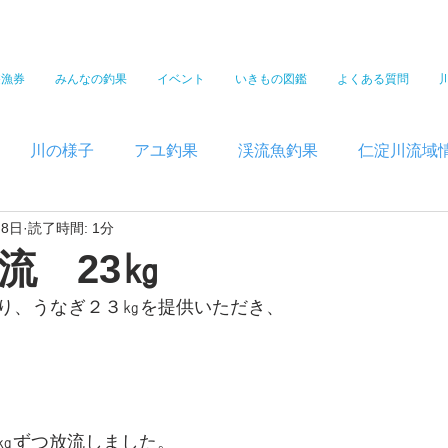
遊漁券
みんなの釣果
イベント
いきもの図鑑
よくある質問
川の様子
アユ釣果
渓流魚釣果
仁淀川流域
月8日
読了時間: 1分
流 23㎏
り、うなぎ２３㎏を提供いただき、
5㎏ずつ放流しました。