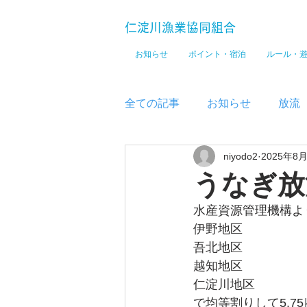
仁淀川漁業協同組合
お知らせ
ポイント・宿泊
ルール・
全ての記事
お知らせ
放流
niyodo2
2025年8
メディア
うなぎ放
水産資源管理機構よ
伊野地区
吾北地区
越知地区
仁淀川地区
で均等割りして5.7