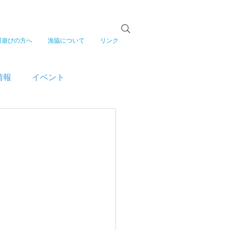
川遊びの方へ
漁協について
リンク
情報
イベント