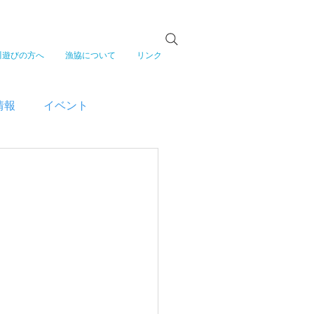
川遊びの方へ
漁協について
リンク
情報
イベント