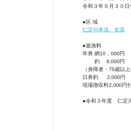
令和３年９月３０日
●区 域 　
仁淀川本流、支流
●遊漁料
年券 網10，000円
　　 釣 　8,000円
（身障者・75歳以上は
日券釣      2,000円
現場徴収料2,000円
●令和３年度　仁淀