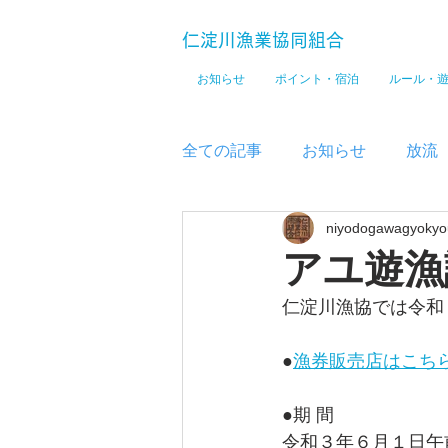
仁淀川漁業協同組合
お知らせ
ポイント・宿泊
ルール・
全ての記事
お知らせ
放流
niyodogawagyokyo
メディア
アユ遊漁
仁淀川漁協では令和
●
漁券販売店はこち
●期 間　
令和３年６月１日午