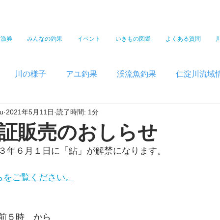
遊漁券
みんなの釣果
イベント
いきもの図鑑
よくある質問
川の様子
アユ釣果
渓流魚釣果
仁淀川流域
u
2021年5月11日
読了時間: 1分
証販売のおしらせ
３年６月１日に「鮎」が解禁になります。
らをご覧ください。
前５時　から