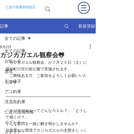
仁淀川漁業協同組合
新規登録
記事
全ての記事
6月2日
全ての記事
カジカガエル観察会🐸
お知らせ
「カジカガエル観察会」が７月２５日（土）に
越知町の宮の前公園で実施されます。
放流
　ご興味ある方、ご参加をよろしくお願いいた
川の様子
します！
アユ釣果
渓流魚釣果
「カジカガエルってどんなカエル？」「どうし
仁淀川流域情報
て鳴くの？」
イベント
そんな疑問を一緒に解き明かしませんか?
自然豊かな環境でカジカガエルの生態をじっく
メディア