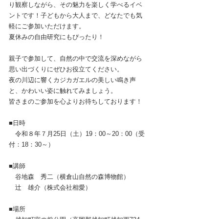
り観察しながら、その魅力を楽しく学べるイベ
ントです！子どもから大人まで、どなたでも気
軽にご参加いただけます。
夏休みの自由研究にもぴったり！
親子で参加して、自然の中で交流を深めながら
思い出づくりにぜひお役立てください。
夜の川辺に響くカジカガエルの美しい鳴き声
と、かわいい姿に触れてみましょう。
皆さまのご参加を心よりお待ちしております！
■日時
　令和８年７月25日（土）19：00～20：00（受
付：18：30～）
■講師
　谷地森　秀二（横倉山自然の森博物館）
　辻　雄介（株式会社相愛）
■場所