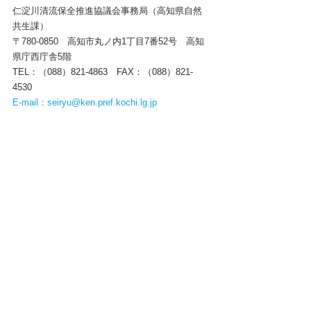
仁淀川清流保全推進協議会事務局（高知県自然
共生課）
〒780-0850　高知市丸ノ内1丁目7番52号　高知
県庁西庁舎5階
TEL：（088）821-4863　FAX：（088）821-
4530
E-mail：seiryu@ken.pref.kochi.lg.jp