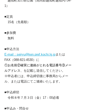
　越知町宮の前公園（高岡郡越知町越知丙734-
1）
■定員
　15名（先着順）
■参加費
　無料
■申込方法
E-mail：seiryu@ken.pref.kochi.lg.jp
または
FAX（088-821-4530）に
①お名前
②確実に連絡がとれる電話番号③メー
ルアドレス
、を記載し送信してください。
※申込者には、申込締切後に事務局からメー
ル、または電話にてご連絡いたします。
■申込締切
　令和８年７月３日（金）17：00必着
■申込み・問合せ