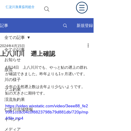
仁淀川漁業協同組合
新規登録
記事
全ての記事
2024年4月15日
全ての記事
上八川川 遡上確認
お知らせ
4月14日　上八川川でも、やっと鮎の遡上の群れ
放流
が確認できました。昨年よりも1ヶ月遅いです。
川の様子
今年の天然遡上数は去年より少ないようです。
アユ釣果
鮎の大きさに期待です。
渓流魚釣果
https://video.wixstatic.com/video/3eee88_fe2
仁淀川流域情報
9981ccdc04c0f8823798b79d881db/720p/mp
4/file.mp4
イベント
メディア