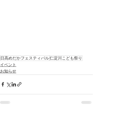
日高めだかフェスティバル
仁淀川こども祭り
イベント
お知らせ
すべて表示
最新記事