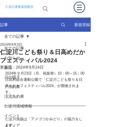
仁淀川漁業協同組合
新規登録
記事
全ての記事
2024年9月3日
全ての記事
仁淀川こども祭り＆日高めだか
お知らせ
フェスティバル2024
更新日：
2024年9月24日
放流
2024年９月23日（月、祝振替）10：00～15：00
川の様子
日高村総合運動公園で「仁淀川こども祭り＆日
高めだかフェスティバル2024」が開催されま
アユ釣果
す。
渓流魚釣果
仁淀川流域情報
イベント
仁淀川漁協は「アメゴつかみどり」の協力をし
メディア
ます。