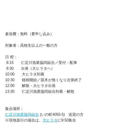
参加費：無料（要申し込み）
対象者：高校生以上の一般の方
日 程：
 8:15　　仁淀川漁業協同組合／受付・配車
 8:30　　出発（大ヒラタへ）
10:00　　大ヒラタ到着
10:30　　植樹開始／苗木が無くなり次第終了
12:00　　解散・大ヒラタ出発
13:30　　仁淀川漁業協同組合到着・解散
集合場所：
仁淀川漁業協同組合
 (いの町4055-5)　送迎の方
※現地直行の場合は、
大ヒラタ
に9:50集合