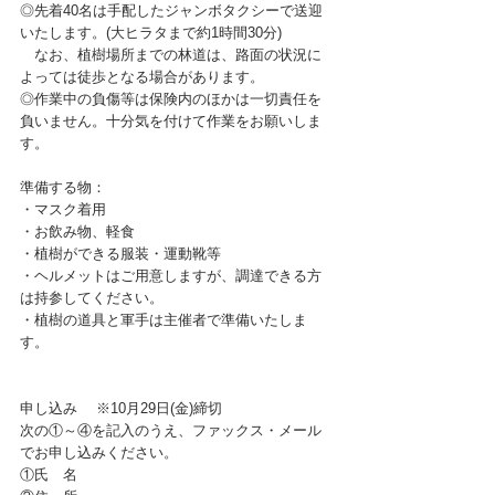
◎先着40名は手配したジャンボタクシーで送迎
いたします。(大ヒラタまで約1時間30分)
　なお、植樹場所までの林道は、路面の状況に
よっては徒歩となる場合があります。
◎作業中の負傷等は保険内のほかは一切責任を
負いません。十分気を付けて作業をお願いしま
す。
準備する物：
・マスク着用
・お飲み物、軽食
・植樹ができる服装・運動靴等
・ヘルメットはご用意しますが、調達できる方
は持参してください。
・植樹の道具と軍手は主催者で準備いたしま
す。
申し込み　 ※10月29日(金)締切
次の①～④を記入のうえ、ファックス・メール
でお申し込みください。
①氏　名