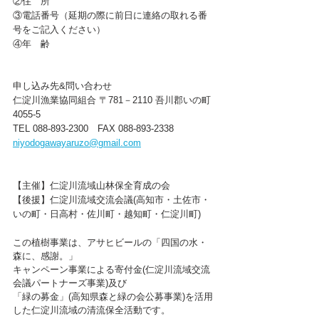
②住　所
③電話番号（延期の際に前日に連絡の取れる番
号をご記入ください）
④年　齢
申し込み先&問い合わせ
仁淀川漁業協同組合 〒781－2110 吾川郡いの町
4055-5
TEL 088-893-2300　FAX 088-893-2338
niyodogawayaruzo@gmail.com
【主催】仁淀川流域山林保全育成の会
【後援】仁淀川流域交流会議(高知市・土佐市・
いの町・日高村・佐川町・越知町・仁淀川町)
この植樹事業は、アサヒビールの「四国の水・
森に、感謝。」
キャンペーン事業による寄付金(仁淀川流域交流
会議パートナーズ事業)及び
「緑の募金」(高知県森と緑の会公募事業)を活用
した仁淀川流域の清流保全活動です。