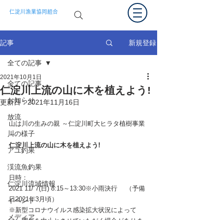
仁淀川漁業協同組合
新規登録
記事
全ての記事
2021年10月1日
全ての記事
仁淀川上流の山に木を植えよう!
お知らせ
更新日：
2021年11月16日
放流
山は川の生みの親 ～仁淀川町大ヒラタ植樹事業
川の様子
～
仁淀川上流の山に木を植えよう!
アユ釣果
渓流魚釣果
日時：
仁淀川流域情報
2021 11/ 7(日) 8:15～13:30※小雨決行　 （予備
日2021年3月頃）
イベント
※新型コロナウイルス感染拡大状況によって
メディア