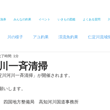
遊漁券
みんなの釣果
イベント
いきもの図鑑
よくある質問
川の様子
アユ釣果
渓流魚釣果
仁淀川流域
読了時間: 1分
川一斉清掃
仁淀川河川一斉清掃」が開催されます。
願いします。
　四国地方整備局　高知河川国道事務所