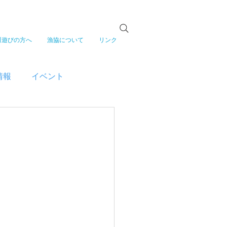
川遊びの方へ
漁協について
リンク
情報
イベント