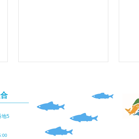
組合
番地5
「ダイワのオトリ缶」を預か
「仁
っています
験」
:00