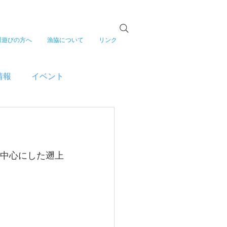
川遊びの方へ
漁協について
リンク
情報
イベント
を中心にした遡上