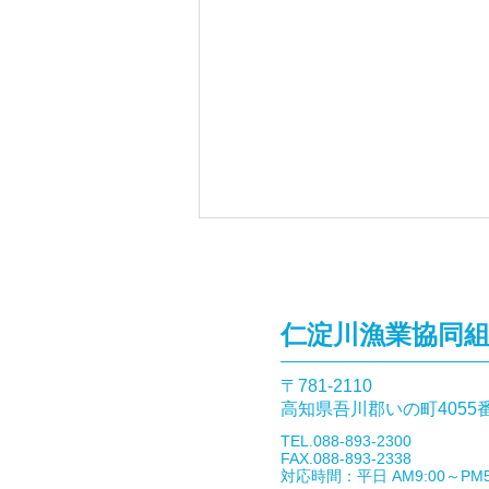
仁淀川漁業協同
〒781-2110​
高知県吾川郡いの町4055
9月27日「仁淀川の森と水を
​TEL.088-893-2300
考えるシンポジウム」開催の
FAX.088-893-2338
​対応時間：平日 AM9:00～PM5
お知らせ