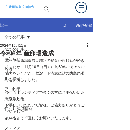
仁淀川漁業協同組合
新規登録
記事
全ての記事
2024年11月11日
全ての記事
令和6年 産卵場造成
お知らせ
本年の産卵場造成は増水の懸念から順延が続き
ましたが、11月10日（日）に約30名の方々のご
放流
協力をいただき、仁淀川下流域に鮎の防鳥糸張
川の様子
りを実施しました。
アユ釣果
今年もボランティアで多くの方にお手伝いいた
渓流魚釣果
だきました。
お手伝いいただいた皆様、ご協力ありがとうご
仁淀川流域情報
ざいました！
来年もどうぞ宜しくお願いいたします。
イベント
メディア