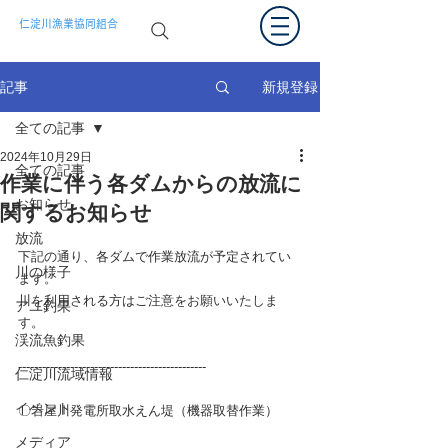
仁淀川漁業協同組合
新規登録
記事
全ての記事
2024年10月29日
全ての記事
作業に伴う各ダムからの放流に
お知らせ
関するお知らせ
放流
下記の通り、各ダムで作業放流が予定されてい
川の様子
ます。
川を利用される方は
ご注意をお願いいたしま
アユ釣果
す
。
渓流魚釣果
-----------------------------------------------
仁淀川流域情報
イベント
〇岩屋川発電所取水えん堤（
機器取替作業
）
メディア