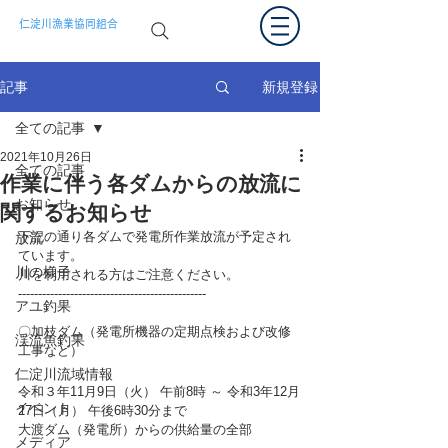
仁淀川漁業協同組合
新規登録
記事
全ての記事
2021年10月26日
全ての記事
作業に伴う各ダムからの放流に
お知らせ
関するお知らせ
下記の通り各ダムで発電所作業放流が予定され
放流
ています。
川の様子
川を利用される方はご注意ください。
-----------------------------------------------
アユ釣果
〇加枝ダム（発電所機器の定期点検および改修
渓流魚釣果
工事など）
仁淀川流域情報
令和３年11月9日（火） 午前8時 ～ 令和3年12月
イベント
27日（月） 午後6時30分まで 
大渡ダム（発電所）からの供給量の全部 
メディア