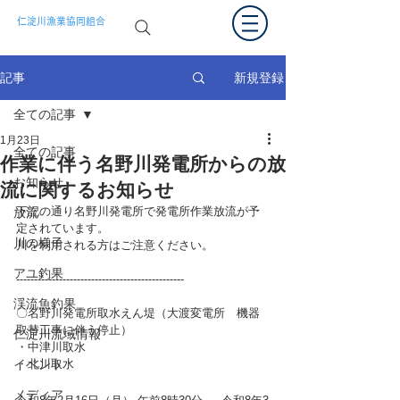
仁淀川漁業協同組合
新規登録
記事
全ての記事
1月23日
全ての記事
作業に伴う名野川発電所からの放
お知らせ
流に関するお知らせ
下記の通り名野川発電所で発電所作業放流が予
放流
定されています。
川の様子
川を利用される方はご注意ください。  
アユ釣果
-----------------------------------------------
渓流魚釣果
〇名野川発電所取水えん堤（大渡変電所　機器
取替工事に伴う停止）
仁淀川流域情報
・中津川取水
イベント
・北川取水
メディア