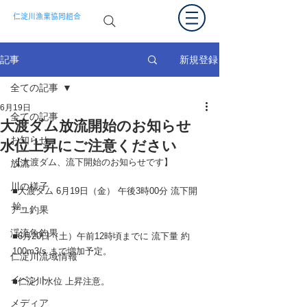
仁淀川漁業協同組合
新規登録
記事
全ての記事
6月19日
全ての記事
大渡ダム放流開始のお知らせ
お知らせ
水位上昇にご注意ください
【大渡ダム、流下開始のお知らせです】
放流
川の様子
■大渡ダム 6月19日（金） 午後3時00分 流下開
始。
アユ釣果
渓流魚釣果
■6月20日（土）午前12時頃までに 流下量 約
100m3/s まで増加予定。
仁淀川流域情報
イベント
■仁淀川水位 上昇注意。
メディア