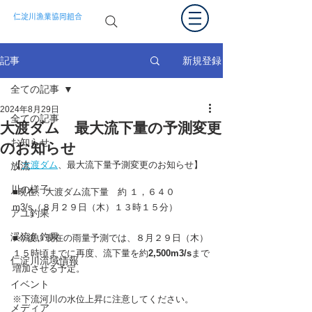
仁淀川漁業協同組合
新規登録
記事
全ての記事
2024年8月29日
全ての記事
大渡ダム 最大流下量の予測変更
お知らせ
のお知らせ
【
大渡ダム
、最大流下量予測変更のお知らせ】
放流
川の様子
■現在、大渡ダム流下量　約 １，６４０
m3/s（８月２９日（木）１３時１５分）
アユ釣果
渓流魚釣果
■今後、現在の雨量予測では、８月２９日（木）
１５時頃までに再度、流下量を約
2,500m3/s
まで
仁淀川流域情報
増加させる予定。
イベント
※下流河川の水位上昇に注意してください。
メディア