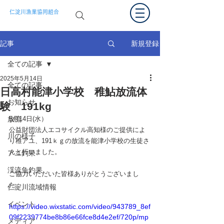
仁淀川漁業協同組合
新規登録
記事
全ての記事
2025年5月14日
全ての記事
日高村能津小学校 稚鮎放流体
お知らせ
験 191kg
放流
5月14日(水）
公益財団法人エコサイクル高知様のご提供によ
川の様子
り稚アユ、191ｋｇの放流を能津小学校の生徒さ
んと行いました。
アユ釣果
渓流魚釣果
ご協力いただいた皆様ありがとうございまし
た。
仁淀川流域情報
イベント
https://video.wixstatic.com/video/943789_8ef
09f2239774be8b86e66fce8d4e2ef/720p/mp
メディア