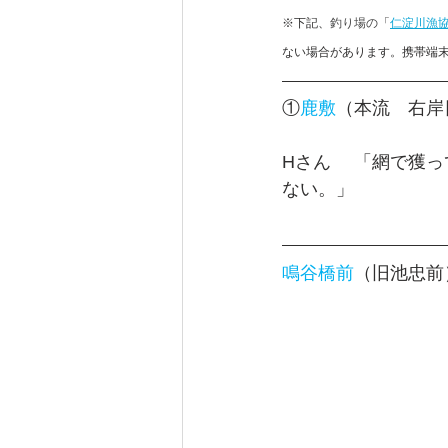
※下記、
釣り場の
「
仁淀川漁
ない場合があります。携帯端末
①
鹿敷
（本流　右岸
Hさん 　「網で獲
ない。」
鳴谷橋前
（旧池忠前