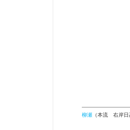
柳瀬
（本流　右岸日