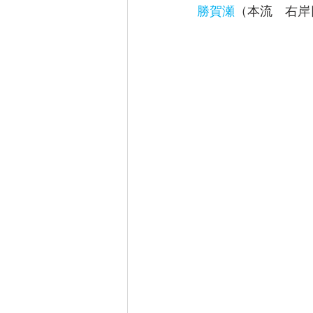
勝賀瀬
（本流　右岸