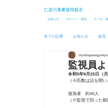
仁淀川漁業協同組合
お知らせ
ポイント・宿泊
ルール・
全ての記事
お知らせ
放流
niyodogawagyokyo
メディア
監視員よ
令和5年9月25日（月
（※匹数は話を聞い
遊漁者　約40人　
（※監視で回った範