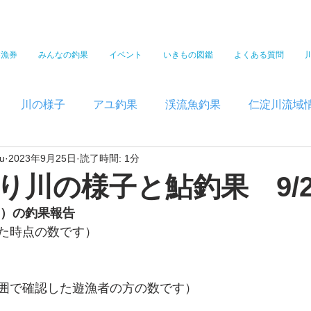
遊漁券
みんなの釣果
イベント
いきもの図鑑
よくある質問
川の様子
アユ釣果
渓流魚釣果
仁淀川流域
u
2023年9月25日
読了時間: 1分
り川の様子と鮎釣果 9/2
）の釣果報告  
た時点の数です）
囲で確認した遊漁者の方の数です）