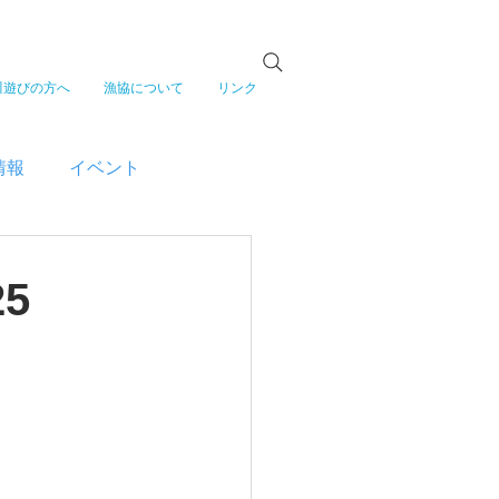
川遊びの方へ
漁協について
リンク
情報
イベント
5