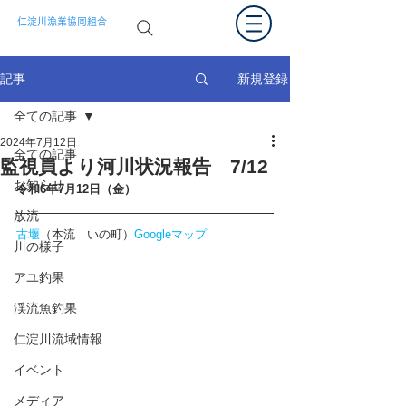
仁淀川漁業協同組合
新規登録
記事
全ての記事
2024年7月12日
全ての記事
監視員より河川状況報告 7/12
お知らせ
令和6年7月12
日（金）
放流
古堰
（本流　いの町）
Googleマップ
川の様子
アユ釣果
渓流魚釣果
仁淀川流域情報
イベント
メディア