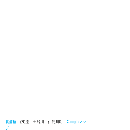
北浦橋
 （支流　土居川　仁淀川町）
Googleマッ
プ