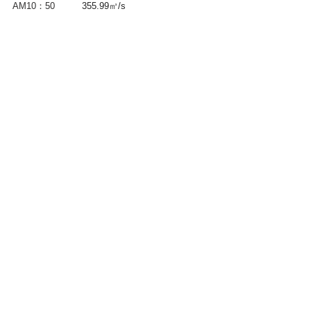
AM10：50　　　
355.99㎥/s