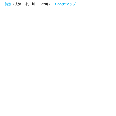
新別
（
支流　小川川　いの町）　
Googleマップ