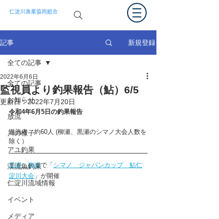
仁淀川漁業協同組合
新規登録
記事
全ての記事
2022年6月6日
全ての記事
監視員より釣果報告（鮎）6/5
お知らせ
更新日：
2022年7月20日
令和4年6月5日の釣果報告  
放流
遊漁者　約60人 (柳瀬、黒瀬のシマノ大会人数を
川の様子
除く）
アユ釣果
黒瀬
、
柳瀬
で「
シマノ　ジャパンカップ　鮎仁
渓流魚釣果
淀川大会
」が開催
仁淀川流域情報
イベント
メディア