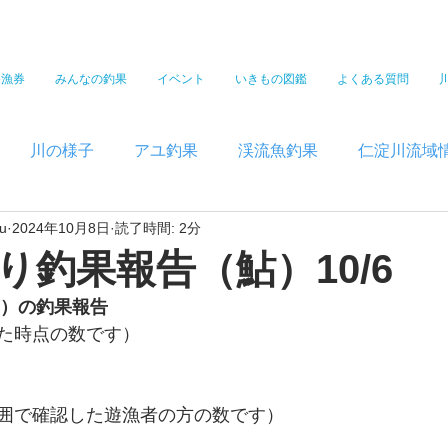
遊漁券
みんなの釣果
イベント
いきもの図鑑
よくある質問
川の様子
アユ釣果
渓流魚釣果
仁淀川流域
u
2024年10月8日
読了時間: 2分
り釣果報告（鮎）10/6
）の釣果報告  
た時点の数です）
囲で確認した遊漁者の方の数です）