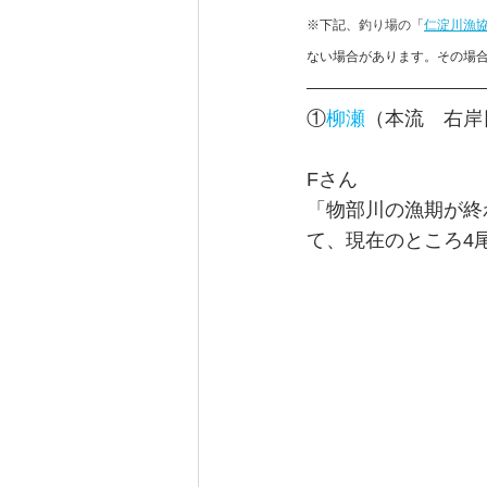
※下記、
釣り場の
「
仁淀川漁
ない場合があります。その場合は
①
柳瀬
（本流　右岸
F
さん　
「物部川の漁期が終
て、現在のところ4