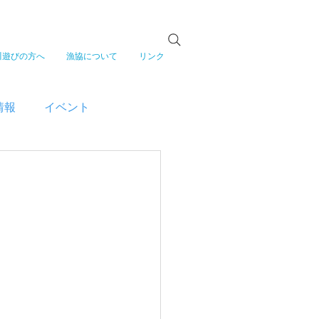
川遊びの方へ
漁協について
リンク
情報
イベント