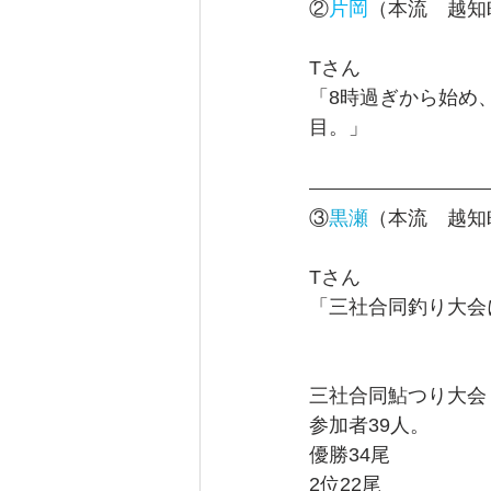
②
片岡
（本流　越知
T
さん
「8時過ぎから始め
目。」
③
黒瀬
（本流　越知
T
さん　
「三社合同釣り大会
三社合同鮎つり大会
参加者39人。
優勝34尾
2位22尾