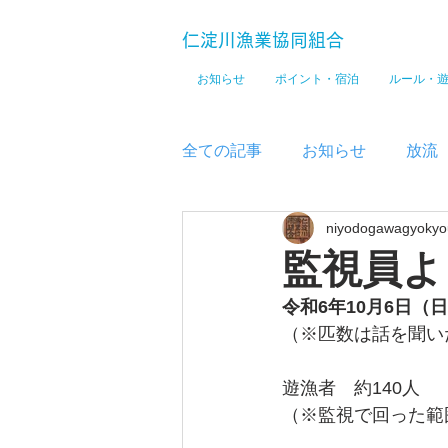
仁淀川漁業協同組合
お知らせ
ポイント・宿泊
ルール・
全ての記事
お知らせ
放流
niyodogawagyokyo
メディア
監視員よ
令和6年10月6
日（日
（※匹数は話を聞い
遊漁者　約140
人
（※監視で回った範