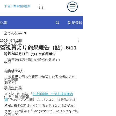
仁淀川漁業協同組合
新規登録
記事
全ての記事
2025年6月12日
全ての記事
監視員より釣果報告（鮎）6/11
お知らせ
令和7年6月11
日（水）の釣果報告  
（※匹数は話を聞いた時点の数です）
放流
川の様子
遊漁者　4
人
（※監視で回った範囲で確認した遊漁者の方の
アユ釣果
数です） 
渓流魚釣果
※下記、
釣り場の
「
仁淀川漁協　仁淀川流域案内
仁淀川流域情報
図
」への
リンクに関して、パソコンでは表示されま
イベント
すが、携帯端末はポイント表示されない場合があり
ます。その場合は「Googleマップ 」のリンクをご覧
メディア