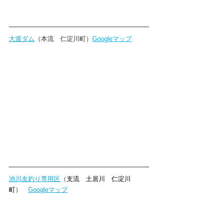
大渡ダム
（本流　仁淀川町）
Googleマップ
池川
友釣り専用区
（
支流　土居川　仁淀川
町
）　
Googleマップ