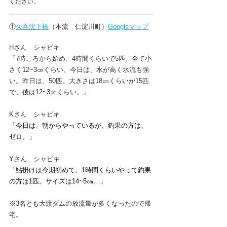
ください。
①
久喜沈下橋
（本流　仁淀川町）
Googleマップ
Hさん　
シャビキ
「7時ころから始め、4時間くらいで5匹。全て小
さく12~3㎝くらい。今日は、水が高く水流も強
い。昨日は、50匹。大きさは18㎝くらいが15匹
で、後は12~3㎝くらい。」
Kさん　
シャビキ
「今日は、朝からやっているが、釣果の方は、
ゼロ。」
Yさん　
シャビキ
「鮎掛けは今期初めて。1時間くらいやって釣果
の方は1匹。サイズは14~5㎝。」 
※3名とも大渡ダムの放流量が多くなったので帰
宅。