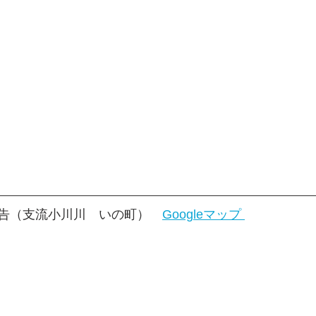
告（支流小川川　いの町）　
Googleマップ 
」