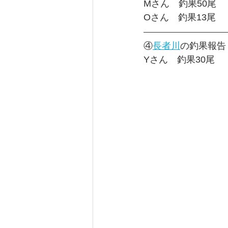
Mさん　釣果50尾
Oさん　釣果13尾
④
長者川
の釣果報告
Yさん　釣果30尾