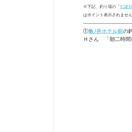
※下記、
釣り場の
「
仁淀
はポイント表示されません
①
亀ﾉ井ホテル前
の
Ｈさん　「朝二時間