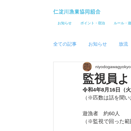
仁淀川漁業協同組合
お知らせ
ポイント・宿泊
ルール・
全ての記事
お知らせ
放流
niyodogawagyokyo
メディア
監視員よ
令和4年8月16日（火
（※匹数は話を聞い
遊漁者　約60人
（※監視で回った範