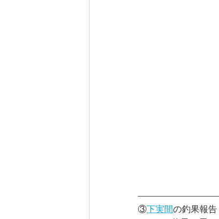
③
下実間
の釣果報告