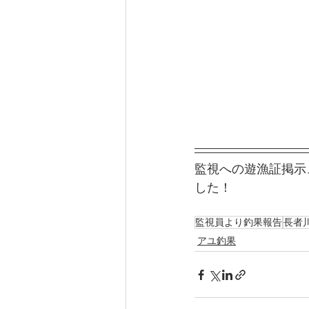
監視への遊漁証掲示
した！
監視員より釣果報告
長者
アユ釣果