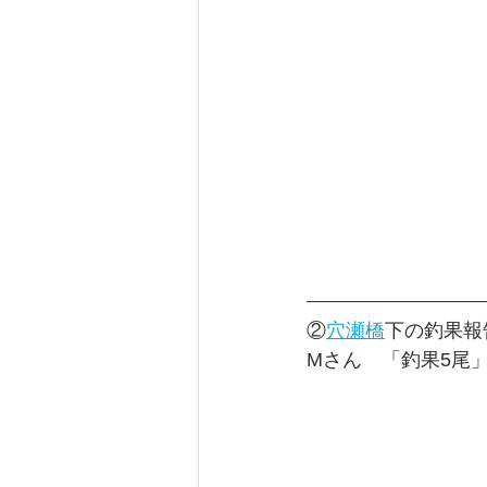
②
穴瀬橋
下の釣果報
Mさん　「釣果5尾