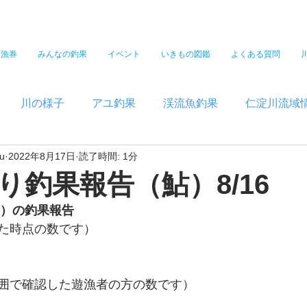
遊漁券
みんなの釣果
イベント
いきもの図鑑
よくある質問
川の様子
アユ釣果
渓流魚釣果
仁淀川流域
u
2022年8月17日
読了時間: 1分
り釣果報告（鮎）8/16
）の釣果報告  
た時点の数です）
囲で確認した遊漁者の方の数です）