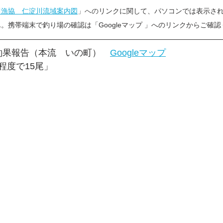
川漁協　仁淀川流域案内図
」への
リンクに関して、パソコンでは表示さ
。携帯端末で釣り場の確認は「Googleマップ 」へのリンクからご確
釣果報告（本流　いの町）　
Googleマップ
程度で15尾」