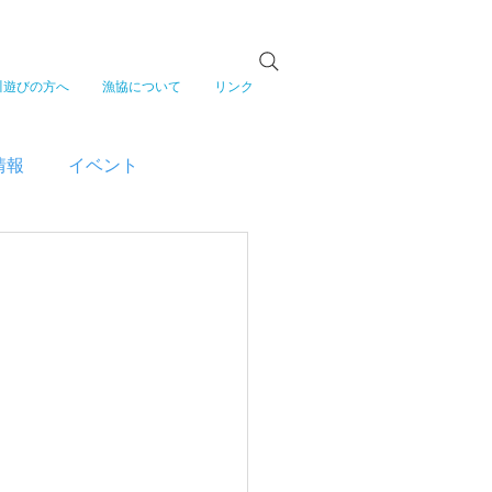
川遊びの方へ
漁協について
リンク
情報
イベント