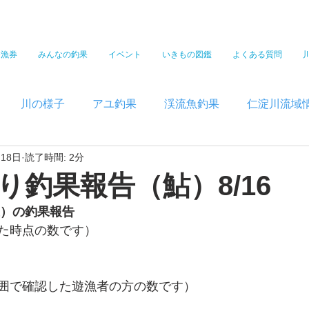
遊漁券
みんなの釣果
イベント
いきもの図鑑
よくある質問
川の様子
アユ釣果
渓流魚釣果
仁淀川流域
月18日
読了時間: 2分
り釣果報告（鮎）8/16
）の釣果報告  
た時点の数です）
囲で確認した遊漁者の方の数です） 