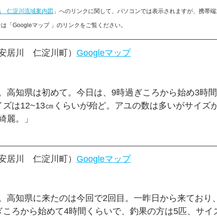
協　仁淀川流域案内図
」への
リンクに関して、パソコンでは表示されますが、携帯端
「Googleマップ 」のリンクをご覧ください。
安居川　仁淀川町）
Googleマップ
。高知県は初めて。今日は、9時過ぎころから始め3時
イズは12~13㎝くらいが殆ど。アユの数は多いがサイズ
綺麗。」
安居川　仁淀川町）
Googleマップ
　
。高知県に来たのは今回で2回目。一昨日から来ており
ころから始めて4時間くらいで、釣果の方は5匹、サイズは