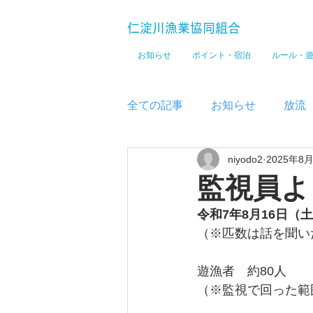
仁淀川漁業協同組合
お知らせ
ポイント・宿泊
ルール・
全ての記事
お知らせ
放流
niyodo2
2025年8
メディア
監視員よ
令和7年8月16
日（土
（※匹数は話を聞い
遊漁者　約80
人
（※監視で回った範