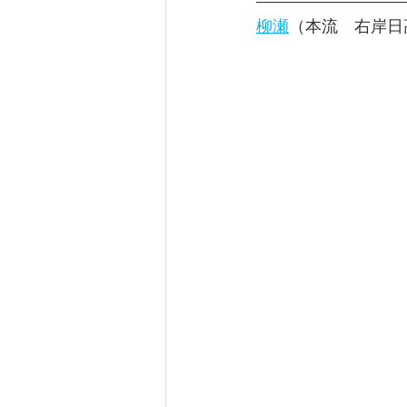
柳瀬
（本流　右岸日