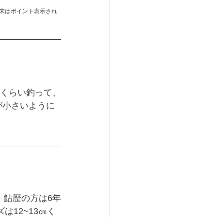
末はポイント表示され
間くらい釣って、
が小さいように
、鮎歴の方は6年
12~13㎝く