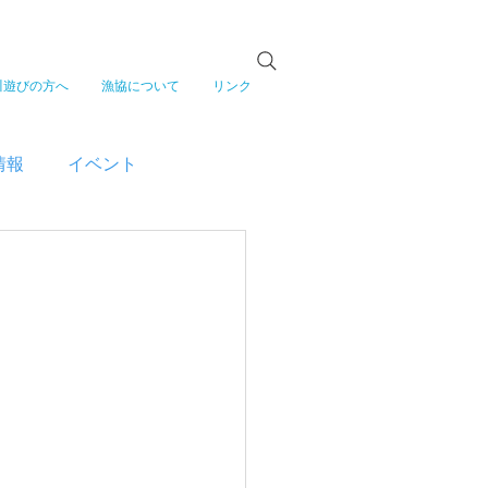
川遊びの方へ
漁協について
リンク
情報
イベント