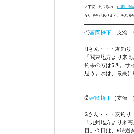
※下記、
釣り場の
「
仁淀川漁
ない場合があります。その場合は
①
富岡橋下
（支流　
Hさん・・・友釣り
「関東地方より来高
釣果の方は5匹。サ
思う。水は、最高に
②
富岡橋下
（支流　
Sさん・・・友釣り
「九州地方より来高
目。今日は、9時過ぎ