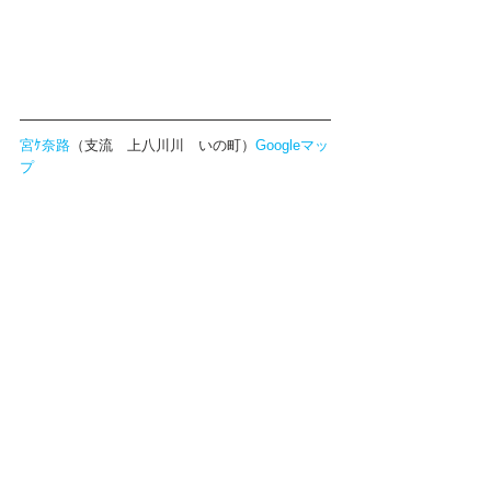
宮ｹ奈路
（支流　上八川川　いの町）
Googleマッ
プ