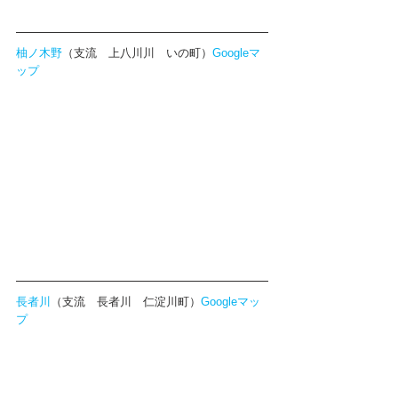
柚ノ木野
（支流　上八川川　いの町）
Googleマ
ップ
長者川
（支流　長者川　仁淀川町）
Googleマッ
プ 