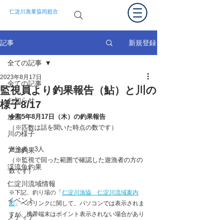
仁淀川漁業協同組合
新規登録
記事
全ての記事
2023年8月17日
全ての記事
監視員より釣果報告（鮎）と川の
お知らせ
様子8/17
放流
令和5年8月17日（木）の釣果報告  
（※匹数は話を聞いた時点の数です）
川の様子
遊漁者　3人　
アユ釣果
（※監視で回った範囲で確認した遊漁者の方の
渓流魚釣果
数です）
仁淀川流域情報
※下記、
釣り場の
「
仁淀川漁協　仁淀川流域案内
イベント
図
」への
リンクに関して、パソコンでは表示されま
すが、携帯端末はポイント表示されない場合があり
メディア