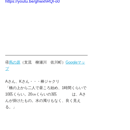
https://youtu.be/ghwxhRQl-o0
④
馬の原
（支流　柳瀬川　佐川町）
Googleマッ
プ
Aさん、Kさん・・・棒ジャクリ
「橋の上から二人で昼ころ始め、1時間くらいで
10匹くらい。20㎝くらいの3匹　　　　は、Aさ
んが掛けたもの。水の濁りもなく、良く見え
る。」