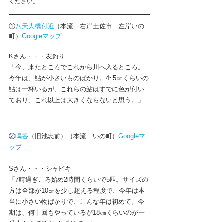
ください。
①
八天大橋付近
（本流　右岸土佐市　左岸いの
町）
Googleマップ
Kさん・・・友釣り
「今、来たところでこれから川へ入るところ。
今年は、鮎が小さいものばかり。4~5㎝くらいの
鮎は一杯いるが、これらの鮎はすでに色が付い
ており、これ以上は大きくならないと思う。」
②
鳴谷
（旧池忠前）（本流　いの町）
Googleマ
ップ
Sさん・・・シャビキ
「7時過ぎころ始め2時間くらいで5匹。サイズの
方は全部が10㎝を少し超える程度で、今年は本
当に小さい物ばかりで、こんな年は初めて。今
期は、何十回もやっているが18㎝くらいのが一