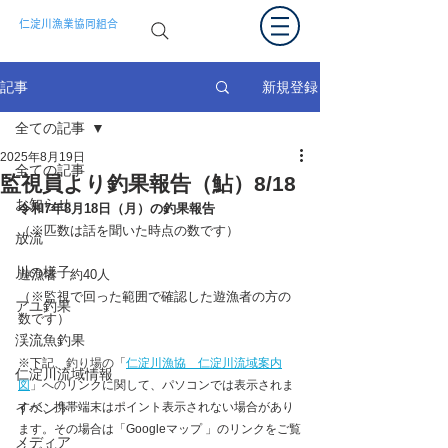
仁淀川漁業協同組合
新規登録
記事
全ての記事
2025年8月19日
全ての記事
監視員より釣果報告（鮎）8/18
お知らせ
令和7年8月18
日（月）の釣果報告  
（※匹数は話を聞いた時点の数です）
放流
川の様子
遊漁者　約40
人
（※監視で回った範囲で確認した遊漁者の方の
アユ釣果
数です） 
渓流魚釣果
※下記、
釣り場の
「
仁淀川漁協　仁淀川流域案内
仁淀川流域情報
図
」への
リンクに関して、パソコンでは表示されま
イベント
すが、携帯端末はポイント表示されない場合があり
ます。その場合は「Googleマップ 」のリンクをご覧
メディア