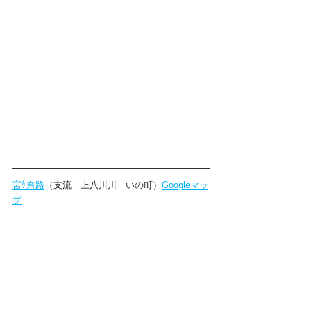
宮ｹ奈路
（支流　上八川川　いの町）
Googleマッ
プ