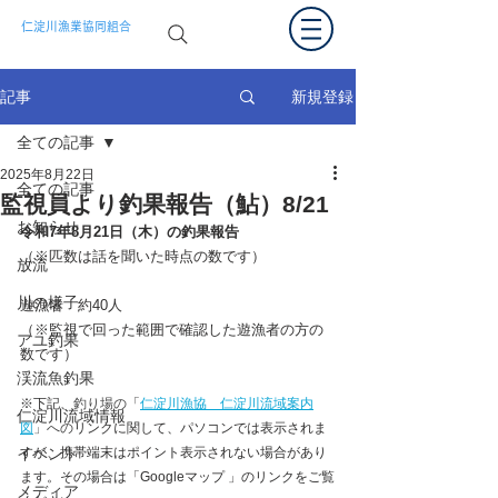
仁淀川漁業協同組合
新規登録
記事
全ての記事
2025年8月22日
全ての記事
監視員より釣果報告（鮎）8/21
お知らせ
令和7年8月21
日（木）の釣果報告  
（※匹数は話を聞いた時点の数です）
放流
川の様子
遊漁者　約40
人
（※監視で回った範囲で確認した遊漁者の方の
アユ釣果
数です） 
渓流魚釣果
※下記、
釣り場の
「
仁淀川漁協　仁淀川流域案内
仁淀川流域情報
図
」への
リンクに関して、パソコンでは表示されま
イベント
すが、携帯端末はポイント表示されない場合があり
ます。その場合は「Googleマップ 」のリンクをご覧
メディア