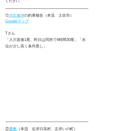
ください。
①
川久保沖
の釣果報告（本流　土佐市）　
Googleマップ
Tさん
「入川直後1尾、昨日は同所で4時間30尾」「水
位が少し高く条件悪し」
②
鹿敷
（本流　右岸日高村、左岸いの町）