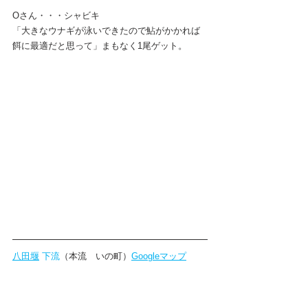
Oさん・・・シャビキ
「大きなウナギが泳いできたので鮎がかかれば
餌に最適だと思って」まもなく1尾ゲット。
八田堰
 下流
（本流　いの町）
Googleマップ