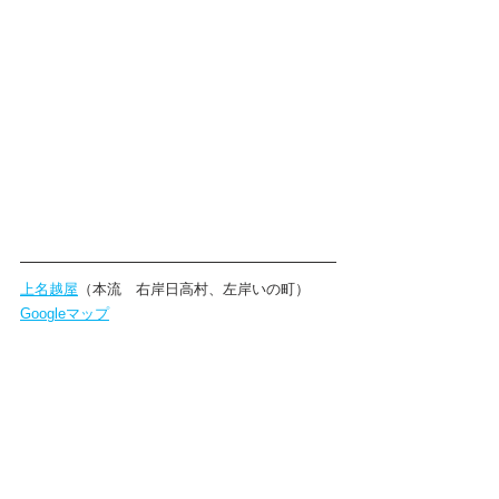
上名越屋
（本流　右岸日高村、左岸いの町）
Googleマップ