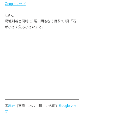
Googleマップ
Kさん
現地到着と同時に1尾、間もなく目前で1尾「石
が小さく魚も小さい」と。
③
高岩
（支流　上八川川　いの町）
Googleマッ
プ