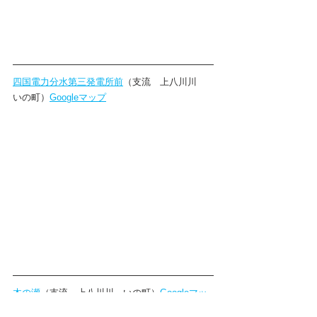
四国電力分水第三発電所前
（支流　上八川川　
いの町）
Googleマップ
木の瀬
（支流　上八川川　いの町）
Googleマッ
プ