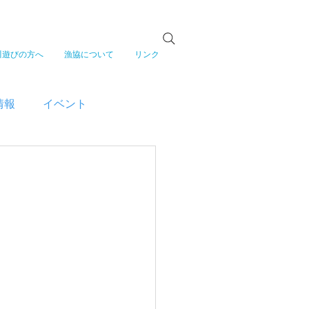
川遊びの方へ
漁協について
リンク
情報
イベント