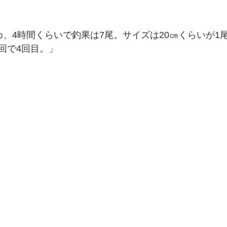
め、4時間くらいで釣果は7尾。サイズは20㎝くらいが1
回で4回目。」