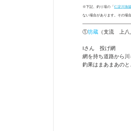
※下記、
釣り場の
「
仁淀川漁
ない場合があります。その場合は
①
坊蔵
（支流　上八
I
さん　
投げ網
網を持ち道路から川
釣果はまあまあのと