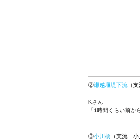
②
瀬越堰堤下流
（
支
Kさん　
「1時間くらい前か
③
小川橋
（
支流　小