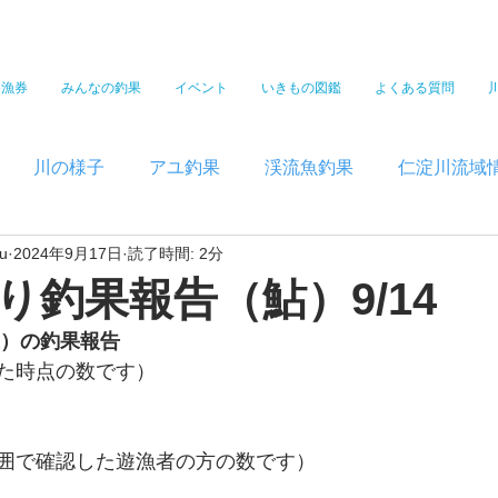
遊漁券
みんなの釣果
イベント
いきもの図鑑
よくある質問
川の様子
アユ釣果
渓流魚釣果
仁淀川流域
u
2024年9月17日
読了時間: 2分
り釣果報告（鮎）9/14
）の釣果報告  
た時点の数です）
囲で確認した遊漁者の方の数です）