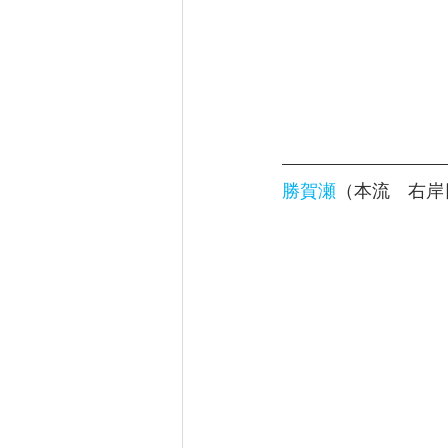
勝賀瀬
（本流　右岸