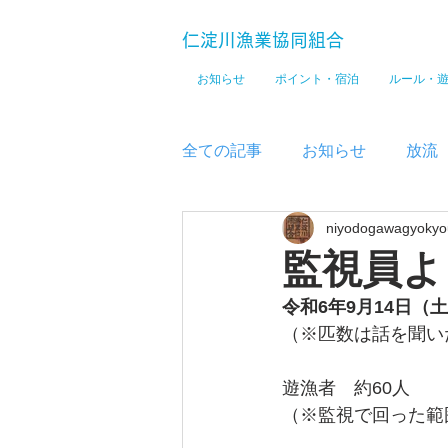
仁淀川漁業協同組合
お知らせ
ポイント・宿泊
ルール・
全ての記事
お知らせ
放流
niyodogawagyokyo
メディア
監視員よ
令和6年9月14
日（土
（※匹数は話を聞い
遊漁者　約60
人
（※監視で回った範