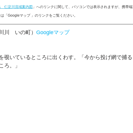
協　仁淀川流域案内図
」への
リンクに関して、パソコンでは表示されますが、携帯端
「Googleマップ 」のリンクをご覧ください。
川川　いの町）
Googleマップ
を覗いているところに出くわす。「今から投げ網で捕る
ころ。」