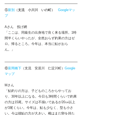
⑤
新別
（
支流　小川川　いの町）　
Googleマッ
プ
Aさん　投げ網
「ここは、同級生の出身地で良く来る場所。1時
間半くらいやったが、全然おらず釣果の方はゼ
ロ。帰るところ。今年は、本当に鮎がおら
ん。」
⑥
富岡橋下
（支流　安居川　仁淀川町）
Google
マップ
Mさん
「鮎釣りの方は、子どものころからやってお
り、30年以上になる。今日も3時間くらいで釣果
の方は15尾。サイズは不揃いであるが20㎝以上
が3尾くらい。今年は、鮎も少なく、型も小さ
い。今は雄鮎の方が大きい。雌はまだ卵を持た