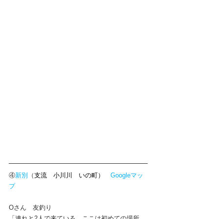
④
新別
（
支流　小川川　いの町）　
Googleマッ
プ
Oさん　友釣り
「連れと2人で来ている。ここは初めての場所。