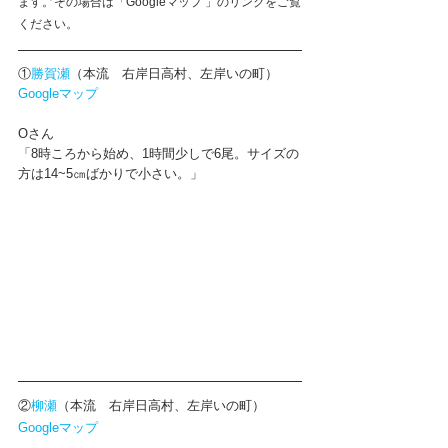
ます。その場合は「Googleマップ 」のリンクをご覧
ください。
①
勝賀瀬
（本流　右岸日高村、左岸いの町）
Googleマップ
O
さん　
「8時ころから始め、1時間少しで6尾。サイズの
方は14~5㎝ばかりで小さい。」
②
柳瀬
（本流　右岸日高村、左岸いの町）
Googleマップ