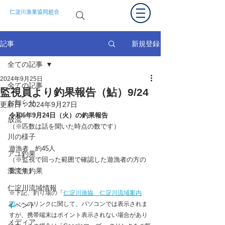
仁淀川漁業協同組合
新規登録
記事
全ての記事
2024年9月25日
全ての記事
監視員より釣果報告（鮎）9/24
お知らせ
更新日：
2024年9月27日
令和6年9月24
日（火）の釣果報告  
放流
（※匹数は話を聞いた時点の数です）
川の様子
遊漁者　約45
人
アユ釣果
（※監視で回った範囲で確認した遊漁者の方の
渓流魚釣果
数です）
仁淀川流域情報
※下記、
釣り場の
「
仁淀川漁協　仁淀川流域案内
図
」への
リンクに関して、パソコンでは表示されま
イベント
すが、携帯端末はポイント表示されない場合があり
メディア