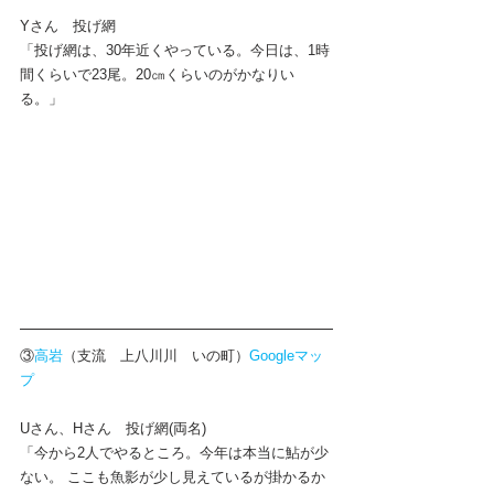
Y
さん　
投げ網
「投げ網は、30年近くやっている。今日は、1時
間くらいで23尾。20㎝くらいのがかなりい
る。」
③
高岩
（支流　上八川川　いの町）
Googleマッ
プ
Uさん、Hさん　投げ網(両名)
「今から2人でやるところ。今年は本当に鮎が少
ない。 ここも魚影が少し見えているが掛かるか