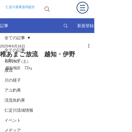
仁淀川漁業協同組合
新規登録
記事
全ての記事
2025年6月16日
全ての記事
稚あまご放流 越知・伊野
お知らせ
6
月14日（土）
越知地区　72㎏
放流
川の様子
アユ釣果
渓流魚釣果
仁淀川流域情報
イベント
メディア