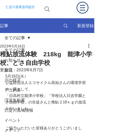
仁淀川漁業協同組合
新規登録
記事
全ての記事
2023年5月16日
全ての記事
稚鮎放流体験 218kg 能津小学
お知らせ
校、とさ自由学校
更新日：
2023年6月7日
放流
5月16日(火）
川の様子
公益財団法人エコサイクル高知さんの環境学習
の一環として、
アユ釣果
「日高村立能津小学校」「学校法人日吉学園と
渓流魚釣果
さ自由学校」の生徒さんと稚鮎２18ｋｇの放流
を行いました。
仁淀川流域情報
イベント
ご協力いただいた皆様ありがとうございまし
メディア