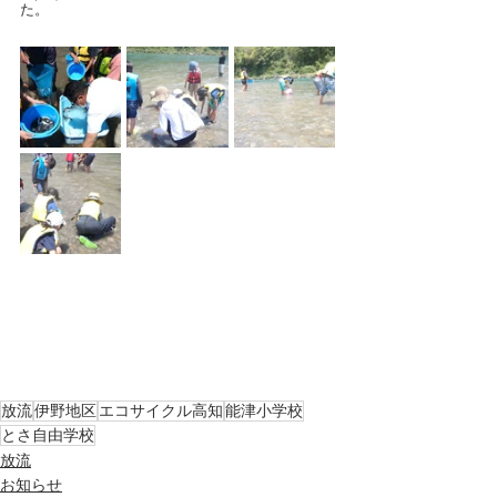
た。
放流
伊野地区
エコサイクル高知
能津小学校
とさ自由学校
放流
お知らせ