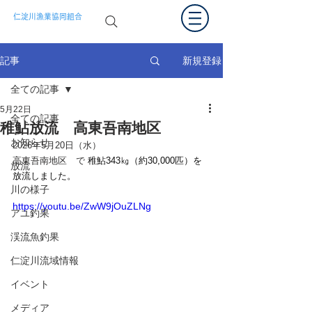
仁淀川漁業協同組合
新規登録
記事
全ての記事
5月22日
全ての記事
稚鮎放流 高東吾南地区
お知らせ
2026年5月20日（水）
高東吾南地区　で
 稚鮎343㎏（約30,000匹）を
放流
放流しました。
川の様子
https://youtu.be/ZwW9jOuZLNg
アユ釣果
渓流魚釣果
仁淀川流域情報
イベント
メディア