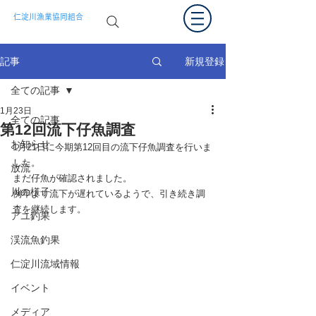
仁淀川漁業協同組合
新規登録
記事
全ての記事
1月23日
全ての記事
第12回流下仔魚調査
お知らせ
1月21日に今期第12回目の流下仔魚調査を行いま
した。
放流
まだ仔魚が確認されました。
川の様子
例年より流下が遅れているようで、引き続き調
査を継続します。
アユ釣果
渓流魚釣果
仁淀川流域情報
イベント
メディア