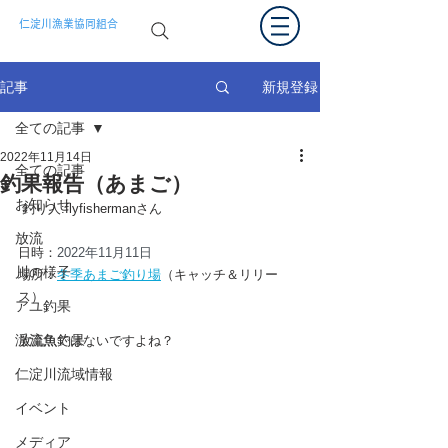
仁淀川漁業協同組合
新規登録
記事
全ての記事
2022年11月14日
全ての記事
釣果報告（あまご）
お知らせ
釣り人:flyfishermanさん
放流
日時：
2022年11月11日
川の様子
場所：
冬季あまご釣り場
（キャッチ＆リリー
ス）
アユ釣果
渓流魚釣果
放流魚ではないですよね？
仁淀川流域情報
イベント
メディア