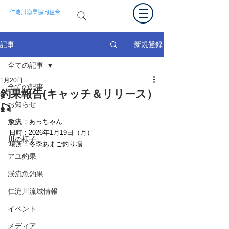
仁淀川漁業協同組合
新規登録
記事
全ての記事
1月20日
全ての記事
釣果報告(キャッチ＆リリース）
お知らせ
🎣
放流
釣人：あっちゃん　
日時 : 2026年1月19日（月）
川の様子
場所：冬季あまご釣り場
アユ釣果
渓流魚釣果
仁淀川流域情報
イベント
メディア