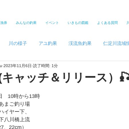
遊漁券
みんなの釣果
イベント
いきもの図鑑
よくある質問
川の様子
アユ釣果
渓流魚釣果
仁淀川流域
u
2023年11月6日
読了時間: 1分
(キャッチ＆リリース）
5日　10時から13時
あまご釣り場　
ハイヤー下、
下八川橋上流
7、22cm）