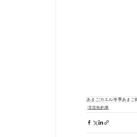
あまご
カエル
冬季あまご
渓流魚釣果