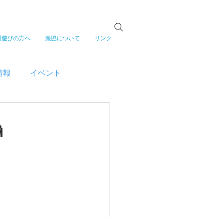
川遊びの方へ
漁協について
リンク
情報
イベント
