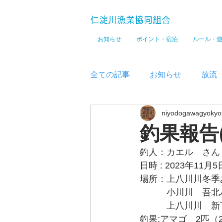
仁淀川漁業協同組合
お知らせ
ポイント・宿泊
ルール・
全ての記事
お知らせ
放流
niyodogawagyokyo
メディア
釣果報告
釣人：カエル　さん
日時 : 2023年11月
場所：上八川川冬季
　　　小川川　吾北
　　　上八川川　新
釣果:アマゴ　2匹（2