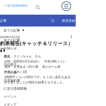
仁淀川漁業協同組合
新規登録
記事
全ての記事
2025年2月12日
全ての記事
釣果報告(キャッチ＆リリース）
お知らせ
🎣
放流
釣人：
さとっちゃん
　さん
日時 : 2025年
2月11日(火）　午前10時くらい
川の様子
場所：冬季あまご釣り場 　
老人ホーム前
釣果：あめご1匹
アユ釣果
1時間半くらいの釣行です。もう少し反応もある
渓流魚釣果
かと思いましたが残念な結果となりました。
仁淀川流域情報
イベント
メディア