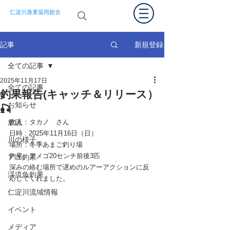
仁淀川漁業協同組合
新規登録
記事
全ての記事
2025年11月17日
全ての記事
釣果報告(キャッチ＆リリース）
お知らせ
🎣
放流
釣人：
タカノ
　さん
日時 : 2025年11
月16日（日）
川の様子
場所：冬季あまご釣り場
釣果：アメゴ20センチ前後3匹
アユ釣果
深みの絡む場所で遅めのルアーアクションに反
渓流魚釣果
応してくれました。
仁淀川流域情報
イベント
メディア