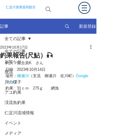
仁淀川漁業協同組合
新規登録
記事
全ての記事
2023年10月17日
全ての記事
釣果報告(尺鮎）🎣
お知らせ
釣人：組合員K　さん　
日時 : 2023年10月14日 　
放流
場所：
柳瀬川
（支流　柳瀬川　佐川町）
Google
川の様子
マップ 
釣果 : 31ｃｍ　275ｇ　　網漁　
アユ釣果
渓流魚釣果
仁淀川流域情報
イベント
メディア