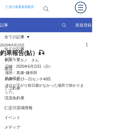
仁淀川漁業協同組合
新規登録
記事
全ての記事
2025年6月23日
全ての記事
釣果報告(鮎）🎣
お知らせ
釣人：タカノ　さん
日時 : 2025年6月22日（日）　
放流
場所：
黒瀬･鎌井田
川の様子
釣果：
鮎13～21センチ40匹
水位が下がり前日届かなかった場所で掛かりま
アユ釣果
した。
渓流魚釣果
仁淀川流域情報
イベント
メディア