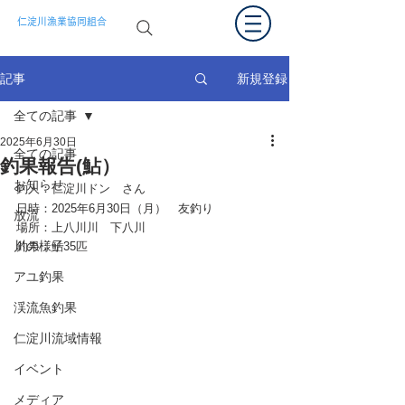
仁淀川漁業協同組合
新規登録
記事
全ての記事
2025年6月30日
全ての記事
釣果報告(鮎）
お知らせ
釣人：仁淀川ドン　さん
日時：2025年6月30日（月）　友釣り
放流
場所：上八川川　下八川
川の様子
釣果：鮎35匹　
アユ釣果
渓流魚釣果
仁淀川流域情報
イベント
メディア