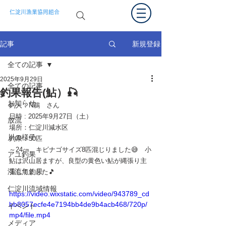
仁淀川漁業協同組合
新規登録
記事
全ての記事
2025年9月29日
全ての記事
釣果報告(鮎）🎣
お知らせ
釣人：N鵜　さん
日時 : 2025年9月27日（土）
放流
場所：
仁淀川減水区
川の様子
釣果：50匹
～24㎝、キビナゴサイズ8匹混じりました😅　小
アユ釣果
鮎は沢山居ますが、良型の黄色い鮎が縄張り主
渓流魚釣果
張してました🎵
仁淀川流域情報
https://video.wixstatic.com/video/943789_cd
bb8057ecfe4e7194bb4de9b4acb468/720p/
イベント
mp4/file.mp4
メディア