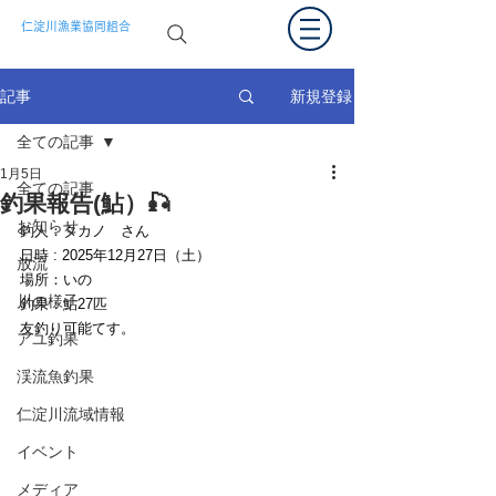
仁淀川漁業協同組合
新規登録
記事
全ての記事
1月5日
全ての記事
釣果報告(鮎）🎣
お知らせ
釣人：タカノ　さん
日時 : 2025年12月27日（土）　
放流
場所：いの
川の様子
釣果：鮎27匹
友釣り可能てす。
アユ釣果
渓流魚釣果
仁淀川流域情報
イベント
メディア