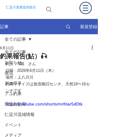
仁淀川漁業協同組合
新規登録
記事
全ての記事
6月11日
全ての記事
釣果報告(鮎）🎣
お知らせ
釣人：
N鵜　さん
日時 : 2026年
6月11日（木）　
放流
場所：
上八川川
川の様子
釣果：サイズは放流物22センチ、天然18〜16セ
ンチです
アユ釣果
渓流魚釣果
https://youtube.com/shorts/mrKtar5dDtk
仁淀川流域情報
イベント
メディア