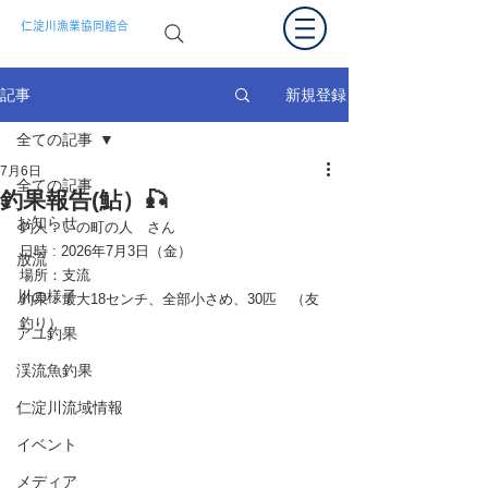
仁淀川漁業協同組合
新規登録
記事
全ての記事
7月6日
全ての記事
釣果報告(鮎）🎣
お知らせ
釣人：
いの町の人　さん
日時 : 2026年
7月3日（金）
放流
場所：支流
川の様子
釣果：最大18センチ、全部小さめ、30匹　（友
釣り）
アユ釣果
渓流魚釣果
仁淀川流域情報
イベント
メディア