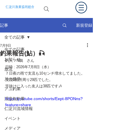
仁淀川漁業協同組合
新規登録
記事
全ての記事
7月9日
全ての記事
釣果報告(鮎）🎣
お知らせ
釣人：
N鵜　さん
日時 : 2026年
7月8日（水）
放流
７日夜の雨で支流も10センチ増水してました。
川の様子
支流2箇所周り29匹でした。
竿抜けに入った友人は38匹です🎶
アユ釣果
渓流魚釣果
https://youtube.com/shorts/Eept-8PONns?
feature=share
仁淀川流域情報
イベント
メディア